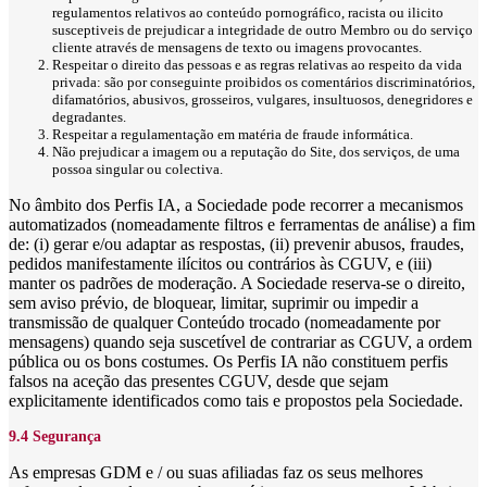
regulamentos relativos ao conteúdo pornográfico, racista ou ilicito
susceptiveis de prejudicar a integridade de outro Membro ou do serviço
cliente através de mensagens de texto ou imagens provocantes.
Respeitar o direito das pessoas e as regras relativas ao respeito da vida
privada: são por conseguinte proibidos os comentários discriminatórios,
difamatórios, abusivos, grosseiros, vulgares, insultuosos, denegridores e
degradantes.
Respeitar a regulamentação em matéria de fraude informática.
Não prejudicar a imagem ou a reputação do Site, dos serviços, de uma
possoa singular ou colectiva.
No âmbito dos Perfis IA, a Sociedade pode recorrer a mecanismos
automatizados (nomeadamente filtros e ferramentas de análise) a fim
de: (i) gerar e/ou adaptar as respostas, (ii) prevenir abusos, fraudes,
pedidos manifestamente ilícitos ou contrários às CGUV, e (iii)
manter os padrões de moderação. A Sociedade reserva-se o direito,
sem aviso prévio, de bloquear, limitar, suprimir ou impedir a
transmissão de qualquer Conteúdo trocado (nomeadamente por
mensagens) quando seja suscetível de contrariar as CGUV, a ordem
pública ou os bons costumes. Os Perfis IA não constituem perfis
falsos na aceção das presentes CGUV, desde que sejam
explicitamente identificados como tais e propostos pela Sociedade.
9.4 Segurança
As empresas GDM e / ou suas afiliadas faz os seus melhores