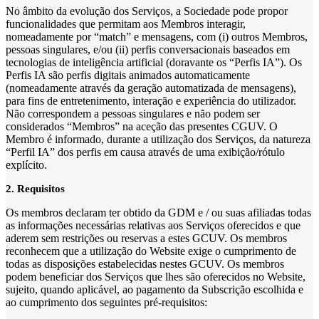
No âmbito da evolução dos Serviços, a Sociedade pode propor
funcionalidades que permitam aos Membros interagir,
nomeadamente por “match” e mensagens, com (i) outros Membros,
pessoas singulares, e/ou (ii) perfis conversacionais baseados em
tecnologias de inteligência artificial (doravante os “Perfis IA”). Os
Perfis IA são perfis digitais animados automaticamente
(nomeadamente através da geração automatizada de mensagens),
para fins de entretenimento, interação e experiência do utilizador.
Não correspondem a pessoas singulares e não podem ser
considerados “Membros” na aceção das presentes CGUV. O
Membro é informado, durante a utilização dos Serviços, da natureza
“Perfil IA” dos perfis em causa através de uma exibição/rótulo
explícito.
2. Requisitos
Os membros declaram ter obtido da GDM e / ou suas afiliadas todas
as informações necessárias relativas aos Serviços oferecidos e que
aderem sem restrições ou reservas a estes GCUV. Os membros
reconhecem que a utilização do Website exige o cumprimento de
todas as disposições estabelecidas nestes GCUV. Os membros
podem beneficiar dos Serviços que lhes são oferecidos no Website,
sujeito, quando aplicável, ao pagamento da Subscrição escolhida e
ao cumprimento dos seguintes pré-requisitos: