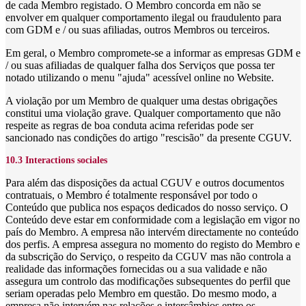
de cada Membro registado. O Membro concorda em não se
envolver em qualquer comportamento ilegal ou fraudulento para
com GDM e / ou suas afiliadas, outros Membros ou terceiros.
Em geral, o Membro compromete-se a informar as empresas GDM e
/ ou suas afiliadas de qualquer falha dos Serviços que possa ter
notado utilizando o menu "ajuda" acessível online no Website.
A violação por um Membro de qualquer uma destas obrigações
constitui uma violação grave. Qualquer comportamento que não
respeite as regras de boa conduta acima referidas pode ser
sancionado nas condições do artigo "rescisão" da presente CGUV.
10.3 Interactions sociales
Para além das disposições da actual CGUV e outros documentos
contratuais, o Membro é totalmente responsável por todo o
Conteúdo que publica nos espaços dedicados do nosso serviço. O
Conteúdo deve estar em conformidade com a legislação em vigor no
país do Membro. A empresa não intervém directamente no conteúdo
dos perfis. A empresa assegura no momento do registo do Membro e
da subscrição do Serviço, o respeito da CGUV mas não controla a
realidade das informações fornecidas ou a sua validade e não
assegura um controlo das modificações subsequentes do perfil que
seriam operadas pelo Membro em questão. Do mesmo modo, a
empresa não intervém nas relações e intercâmbios entre os