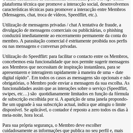
plataforma técnica que promove a interacção social, desenvolvemos
características técnicas para promover a interacção entre Membros
(Mensagens, chat, troca de vídeos, Speedflirt, etc.).
Utilização de mensagens privadas / chat A tentativa de fraude, a
divulgação de mensagens comerciais ou publicitárias, o phishing
conduzirá imediatamente ao encerramento permanente da conta do
membro. A parasitação comercial é estritamente proibida nos perfis
ou nas mensagens e conversas privadas.
Utilização do Speedflirt: para facilitar o contacto entre os Membros,
concebemos esta funcionalidade que nos permite sugerir mensagens
aos Membros que necessitam de inspiração instantânea, para se
apresentarem e interagirem rapidamente à maneira de uma « date
digital rápido". Em todos os casos as mensagens são opcionais e não
obrigatórias, o Membro pode enviar a mensagem da sua escolha. As
funcionalidades assim que as interações sobre o serviço (Speedflirt,
swipes, etc…) são quotidianamente limitados en função da fórmula
de subscrição escolhida por si. A aparição de uma janela propondo-
lhe um upgrade à sua subscrição actual, indica que atingiu o limite
disponível. Se aplicável, o contador é reposto a zero todos os dias à
meia-noite, hora local.
Para sua própria segurança, o Membro deve escolher
cuidadosamente as informações que publica no seu perfil e, mais