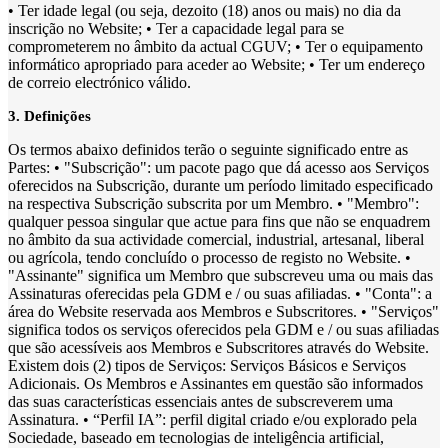
• Ter idade legal (ou seja, dezoito (18) anos ou mais) no dia da
inscrição no Website; • Ter a capacidade legal para se
comprometerem no âmbito da actual CGUV; • Ter o equipamento
informático apropriado para aceder ao Website; • Ter um endereço
de correio electrónico válido.
3. Definições
Os termos abaixo definidos terão o seguinte significado entre as
Partes: • "Subscrição": um pacote pago que dá acesso aos Serviços
oferecidos na Subscrição, durante um período limitado especificado
na respectiva Subscrição subscrita por um Membro. • "Membro":
qualquer pessoa singular que actue para fins que não se enquadrem
no âmbito da sua actividade comercial, industrial, artesanal, liberal
ou agrícola, tendo concluído o processo de registo no Website. •
"Assinante" significa um Membro que subscreveu uma ou mais das
Assinaturas oferecidas pela GDM e / ou suas afiliadas. • "Conta": a
área do Website reservada aos Membros e Subscritores. • "Serviços"
significa todos os serviços oferecidos pela GDM e / ou suas afiliadas
que são acessíveis aos Membros e Subscritores através do Website.
Existem dois (2) tipos de Serviços: Serviços Básicos e Serviços
Adicionais. Os Membros e Assinantes em questão são informados
das suas características essenciais antes de subscreverem uma
Assinatura. • “Perfil IA”: perfil digital criado e/ou explorado pela
Sociedade, baseado em tecnologias de inteligência artificial,