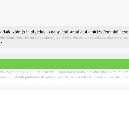
podatki
zbirajo in obdelujejo na spletni strani amf.amiciziefemminili.co
litičnem, filozofskem ali verskem prepričanju, članstvu v sindikatu, zdravstvenem 
.
*
ljavec podatkov in njeni partnerji. Uporabljeni bodo, da vam zagotovimo prikaz pro
obdelavi navedenih podatkov in njihovi uporabi za marketinške namene tako, da nas