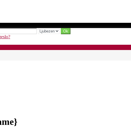
geslo?
Name}