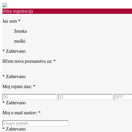
Hitra registracija
Jaz sem
*
ženska
moški
* Zahtevano
Iščem nova poznanstva za:
*
* Zahtevano
Moj rojstni dan:
*
* Zahtevano
Moj e-mail naslov:
*
* Zahtevano