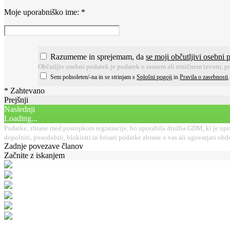
Moje uporabniško ime:
*
Razumeme in sprejemam, da
se moji občutljivi osebni 
Občutljiv osebni podatek je podatek o rasnem ali etničnem izvoru, po
Sem polnoleten/-na in se strinjam s
Splošni pogoji
in
Pravila o zasebnosti
* Zahtevano
Prejšnji
Naslednji
Loading...
Podatke, zbrane med postopkom registracije, bo uporabila družba GDM, ki je uprav
dopolniti, posodobiti, blokirati in brisati podatke zbrane o vas ali ugovarjati 
Zadnje povezave članov
Začnite z iskanjem