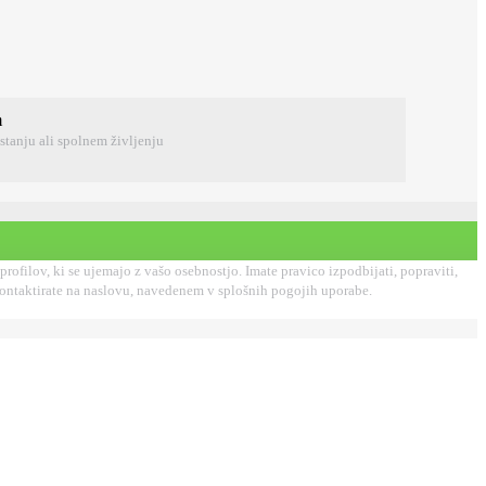
m
stanju ali spolnem življenju
filov, ki se ujemajo z vašo osebnostjo. Imate pravico izpodbijati, popraviti,
 kontaktirate na naslovu, navedenem v splošnih pogojih uporabe.