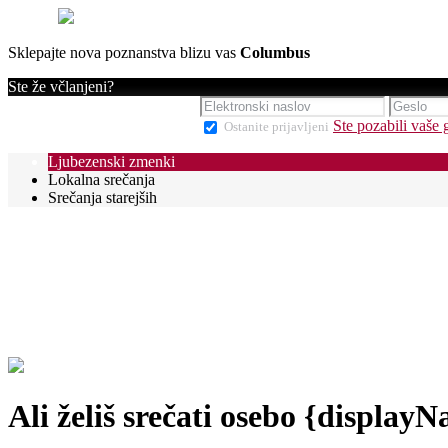
Sklepajte nova poznanstva blizu vas
Columbus
Ste že včlanjeni?
Ste pozabili vaše 
Ostanite prijavljeni
Ljubezenski zmenki
Lokalna srečanja
Srečanja starejših
Ali želiš srečati osebo {display