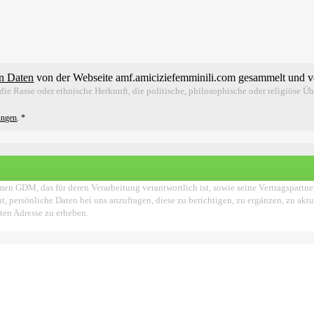
n Daten
von der Webseite amf.amiciziefemminili.com gesammelt und v
ie Rasse oder ethnische Herkunft, die politische, philosophische oder religiöse Ü
ungen
.
*
en GDM, das für deren Verarbeitung verantwortlich ist, sowie seine Vertragspartn
t, persönliche Daten bei uns anzufragen, diese zu berichtigen, zu ergänzen, zu akt
ten Adresse zu erheben.