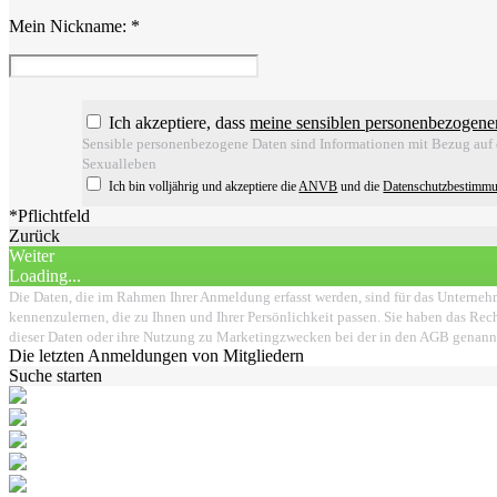
Mein Nickname:
*
Ich akzeptiere, dass
meine sensiblen personenbezogene
Sensible personenbezogene Daten sind Informationen mit Bezug auf d
Sexualleben
Ich bin volljährig und akzeptiere die
ANVB
und die
Datenschutzbestimm
*Pflichtfeld
Zurück
Weiter
Loading...
Die Daten, die im Rahmen Ihrer Anmeldung erfasst werden, sind für das Unternehm
kennenzulernen, die zu Ihnen und Ihrer Persönlichkeit passen. Sie haben das Rech
dieser Daten oder ihre Nutzung zu Marketingzwecken bei der in den AGB genann
Die letzten Anmeldungen von Mitgliedern
Suche starten